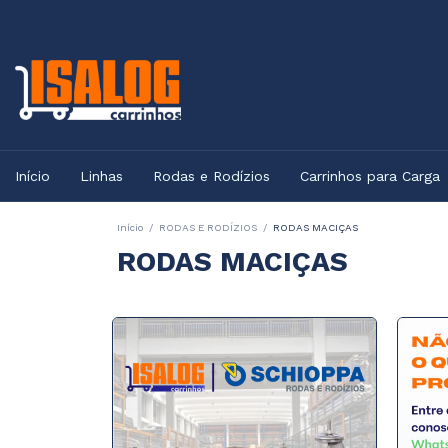
Início
Linhas
Rodas e Rodízios
Carrinhos para Carga
Início
/
RODAS E RODÍZIOS
/
RODAS MACIÇAS
RODAS MACIÇAS