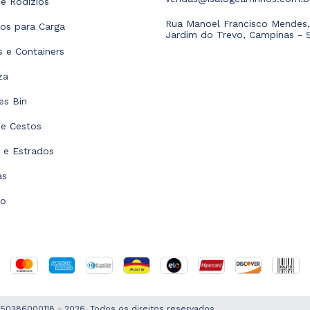
e Rodízios
Rua Manoel Francisco Mendes,
hos para Carga
Jardim do Trevo, Campinas - 
as e Containers
za
es Bin
 e Cestos
s e Estrados
as
to
1650386000118 - 2026. Todos os direitos reservados.