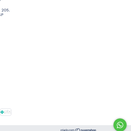
 205.
SP