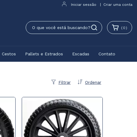
Iniciar sessão
|
Criar uma conta
(
0
)
e Cestos
Pallets e Estrados
Escadas
Contato
Filtrar
Ordenar