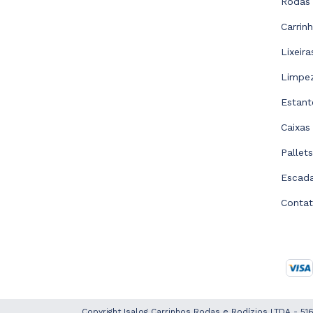
Rodas 
Carrin
Lixeir
Limpe
Estant
Caixas
Pallet
Escad
Conta
Copyright Isalog Carrinhos Rodas e Rodízios LTDA - 5