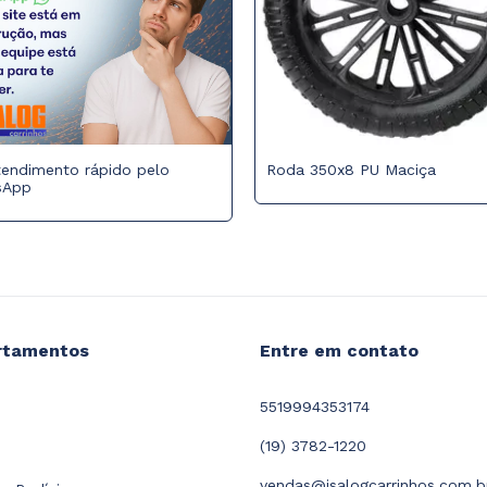
tendimento rápido pelo
Roda 350x8 PU Maciça
sApp
rtamentos
Entre em contato
5519994353174
(19) 3782-1220
vendas@isalogcarrinhos.com.b