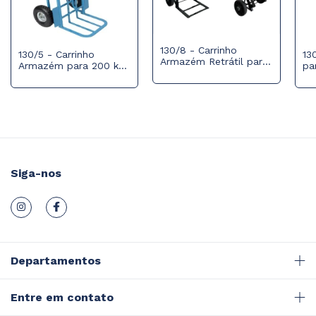
130/8 - Carrinho
130/5 - Carrinho
13
Armazém Retrátil para
Armazém para 200 kg
pa
150 kg com Roda
com Roda Pneumática
Bl
Maciça
350x4
Siga-nos
Departamentos
Entre em contato