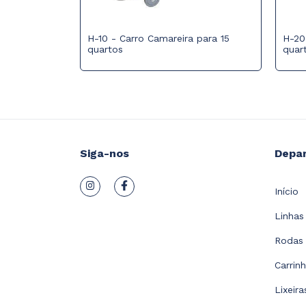
H-10 - Carro Camareira para 15
H-20
quartos
quar
Siga-nos
Depa
Início
Linhas
Rodas 
Carrin
Lixeir