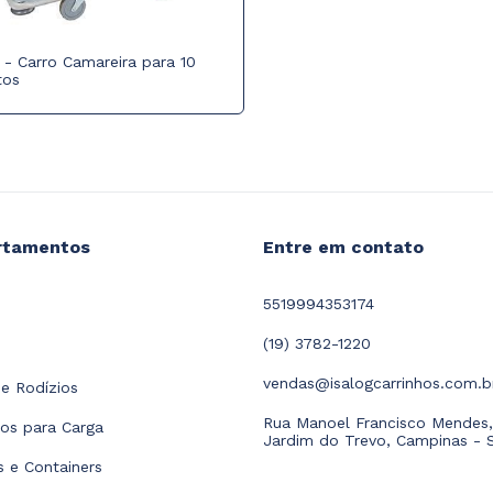
 - Carro Camareira para 10
tos
rtamentos
Entre em contato
5519994353174
(19) 3782-1220
vendas@isalogcarrinhos.com.b
e Rodízios
Rua Manoel Francisco Mendes,
hos para Carga
Jardim do Trevo, Campinas - 
as e Containers