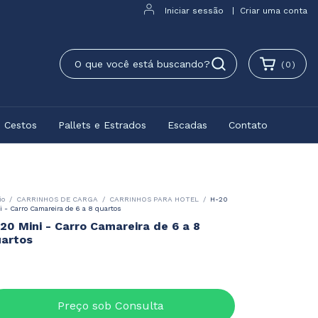
Iniciar sessão
|
Criar uma conta
(
0
)
e Cestos
Pallets e Estrados
Escadas
Contato
io
/
CARRINHOS DE CARGA
/
CARRINHOS PARA HOTEL
/
H-20
i - Carro Camareira de 6 a 8 quartos
20 Mini - Carro Camareira de 6 a 8
artos