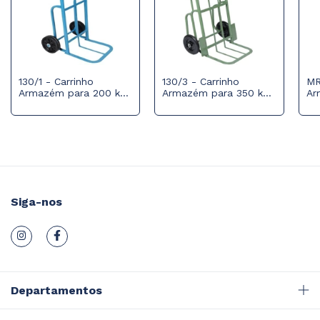
130/1 - Carrinho
130/3 - Carrinho
MR
Armazém para 200 kg
Armazém para 350 kg
Ar
com Roda Maciça
com Roda Maciça e
co
Rolamento Rolete
Siga-nos
Departamentos