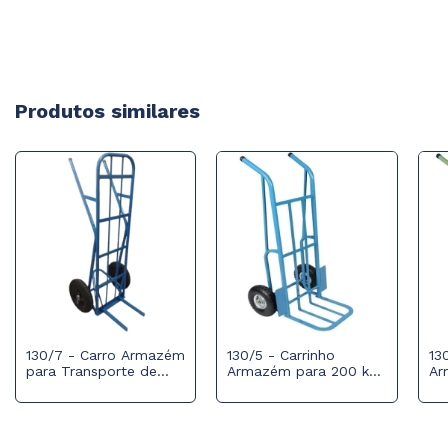
Produtos similares
130/7 - Carro Armazém
130/5 - Carrinho
13
para Transporte de
Armazém para 200 kg
Ar
Blocos
com Roda Pneumática
co
350x4
35