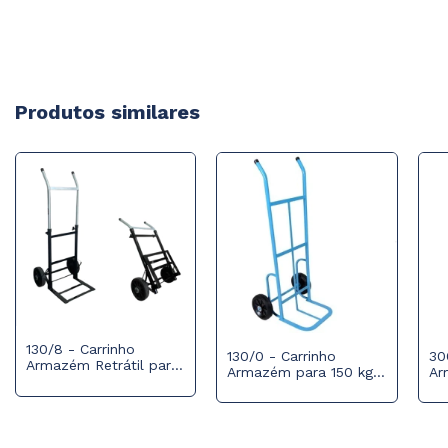
Produtos similares
130/8 - Carrinho
130/0 - Carrinho
30
Armazém Retrátil para
Armazém para 150 kg
Ar
150 kg com Roda
com Roda Maciça
co
Maciça