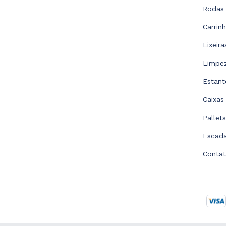
Rodas 
Carrin
Lixeir
Limpe
Estant
Caixas
Pallet
Escad
Conta