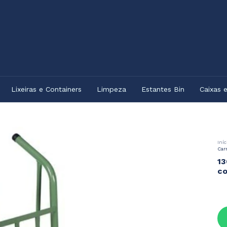
Lixeiras e Containers
Limpeza
Estantes Bin
Caixas 
Iníc
Car
13
co