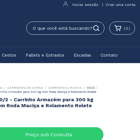
Iniciar sessão
|
Criar uma conta
(
0
)
e Cestos
Pallets e Estrados
Escadas
Contato
io
/
CARRINHOS DE CARGA
/
CARRINHOS 2 RODAS
/
130/2 -
rinho Armazém para 300 kg com Roda Maciça e Rolamento Rolete
0/2 - Carrinho Armazém para 300 kg
m Roda Maciça e Rolamento Rolete