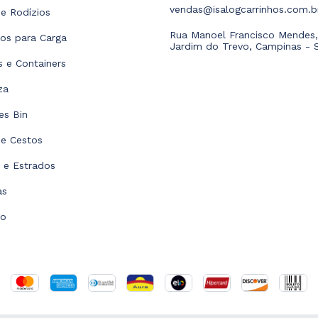
vendas@isalogcarrinhos.com.b
e Rodízios
Rua Manoel Francisco Mendes,
hos para Carga
Jardim do Trevo, Campinas - 
as e Containers
za
es Bin
 e Cestos
s e Estrados
as
to