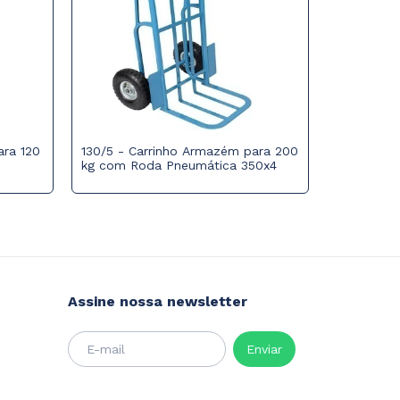
ara 120
130/5 - Carrinho Armazém para 200
kg com Roda Pneumática 350x4
130/8 - Ca
para 150 
Assine nossa newsletter