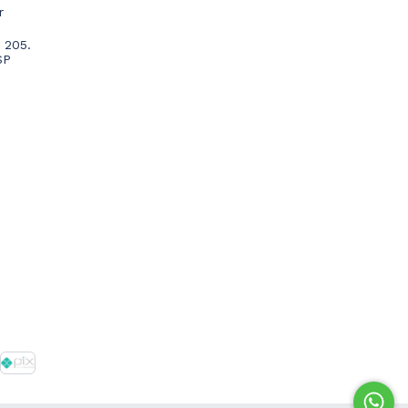
r
 205.
SP