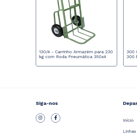
zém para 350
130/4 - Carrinho Armazém para 230
300 
 Rolamento
kg com Roda Pneumática 350x4
300 
Siga-nos
Depa
Início
Linhas