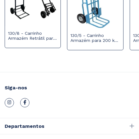
130/8 - Carrinho
130/5 - Carrinho
13
Armazém Retrátil para
Armazém para 200 kg
Ar
150 kg com Roda
com Roda Pneumática
co
Maciça
350x4
Siga-nos
Departamentos