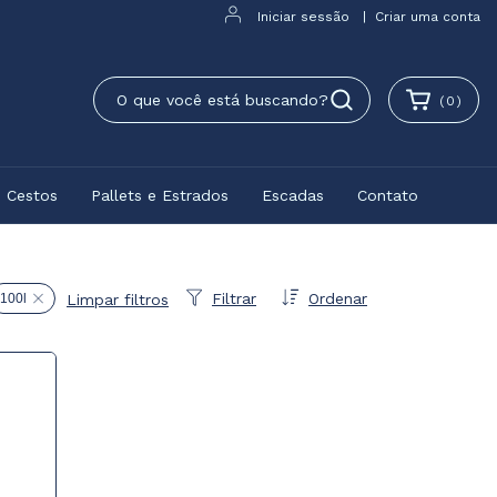
Iniciar sessão
|
Criar uma conta
(
0
)
e Cestos
Pallets e Estrados
Escadas
Contato
Filtrar
Ordenar
100l
Limpar filtros