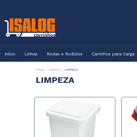
Início
Linhas
Rodas e Rodízios
Carrinhos para Carga
Início
/
LINHAS
/
LIMPEZA
LIMPEZA