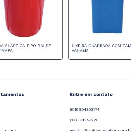
RA PLÁSTICA TIPO BALDE
LIXEIRA QUADRADA COM TA
TAMPA
VAI-VEM
rtamentos
Entre em contato
5519994353174
(19) 3782-1220
vendas@isalogcarrinhos.com.b