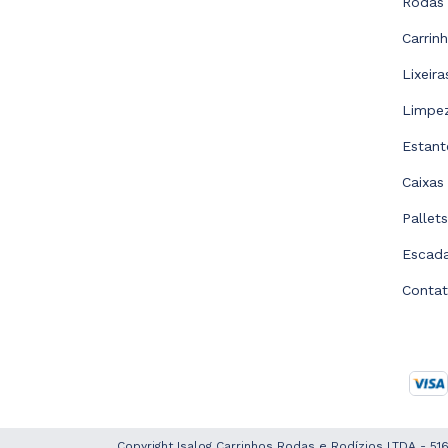
Rodas 
Carrin
Lixeir
Limpe
Estant
Caixas
Pallet
Escad
Conta
Copyright Isalog Carrinhos Rodas e Rodízios LTDA - 5