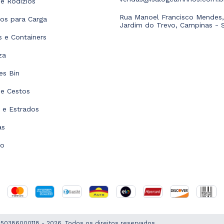
e Rodízios
Rua Manoel Francisco Mendes,
hos para Carga
Jardim do Trevo, Campinas - 
as e Containers
za
es Bin
 e Cestos
s e Estrados
as
to
1650386000118 - 2026. Todos os direitos reservados.